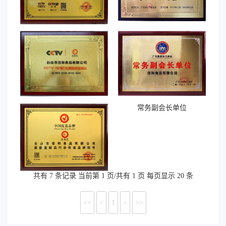
发现品牌 播出证明
广式点心师联谊会
CCTV-7军事农业频道荣誉播
常务副会长单位
出
共有 7 条记录 当前第 1 页/共有 1 页 每页显示 20 条
中国优选品牌
<<
<
1
>
>>