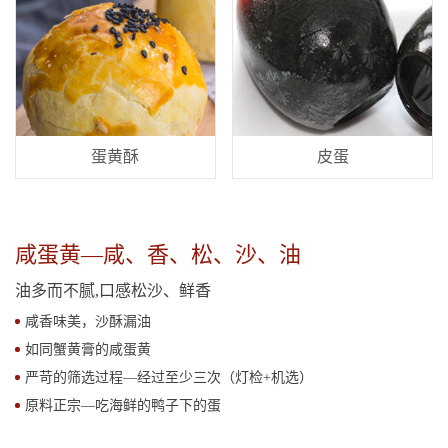
蛋黄酥
皮蛋
咸蛋黄—咸、香、松、沙、油
油多而不腻,口感松沙、鲜香
咸香味美，沙酥漏油
如同蟹黄膏的咸蛋黄
严苛的筛选过程—经过至少三次（灯检+机选）
原料正宗—吃海鲜的鸭子下的蛋